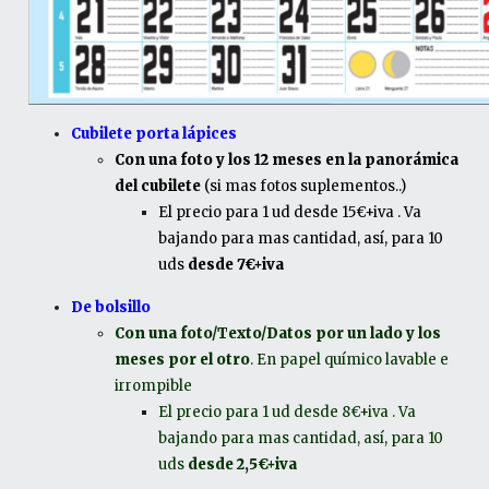
Cubilete porta lápices
Con una foto y los 12 meses en la panorámica
del cubilete
(si mas fotos suplementos..)
El precio para 1 ud desde 15€+iva . Va
bajando para mas cantidad, así, para 10
uds
desde 7€+iva
De bolsillo
Con una foto/Texto/Datos por un lado y los
meses por el otro
. En papel químico lavable e
irrompible
El precio para 1 ud desde 8€+iva . Va
bajando para mas cantidad, así, para 10
uds
desde 2,5€+iva