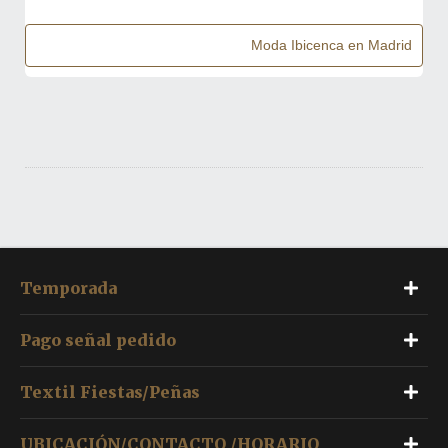
Moda Ibicenca en Madrid
Temporada
Pago señal pedido
Textil Fiestas/Peñas
UBICACIÓN/CONTACTO /HORARIO