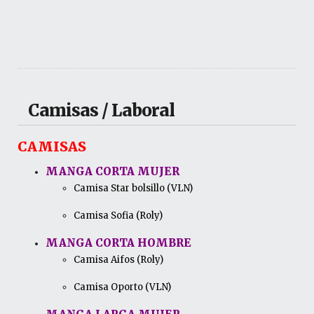
Camisas / Laboral
CAMISAS
MANGA CORTA MUJER
Camisa Star bolsillo (VLN)
Camisa Sofia (Roly)
MANGA CORTA HOMBRE
Camisa Aifos (Roly)
Camisa Oporto (VLN)