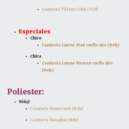
Camiseta Tiffany Color (VLN)
Especiales
Chico
Camiseta Laurus Man cuello alto (Roly)
Chica
Camiseta Laurus Woman cuello alto
(Roly)
Poliester:
Niñ@
Camiseta Montecarlo (Roly)
Camiseta Shanghai (Roly)