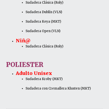
Sudadera Clásica (Roly)
Sudadera Dublín (VLN)
Sudadera Keya (MKT)
Sudadera Open (VLN)
Niñ@
Sudadera Clásica (Roly)
POLIESTER
Adulto Unisex
Sudadera Kroby (MKT)
Sudadera con Cremallera Klusten (MKT)