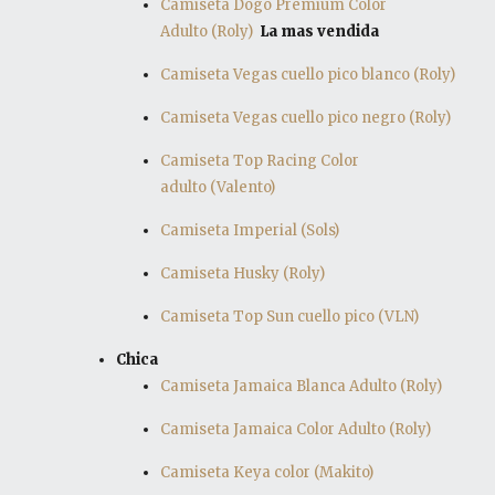
Camiseta Dogo Premium Color
Adulto (Roly)
La mas vendida
Camiseta Vegas cuello pico blanco (Roly)
Camiseta Vegas cuello pico negro (Roly)
Camiseta Top Racing Color
adulto (Valento)
Camiseta Imperial (Sols)
Camiseta Husky (Roly)
Camiseta Top Sun cuello pico (VLN)
Chica
Camiseta Jamaica Blanca Adulto (Roly)
Camiseta Jamaica Color Adulto (Roly)
Camiseta Keya color (Makito)