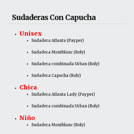
Sudaderas Con Capucha
Unisex
Sudadera Atlanta (Payper)
Sudadera Montblanc (Roly)
Sudadera combinada Urban (Roly)
Sudadera Capucha (Roly)
Chica
Sudadera Atlanta Lady (Payper)
Sudadera combinada Urban (Roly)
Niño
Sudadera Montblanc (Roly)