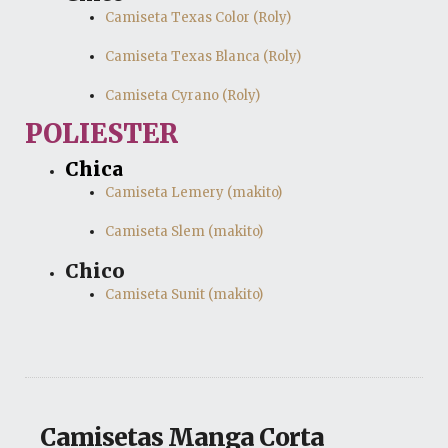
Camiseta Texas Color (Roly)
Camiseta Texas Blanca (Roly)
Camiseta Cyrano (Roly)
POLIESTER
Chica
Camiseta Lemery (makito)
Camiseta Slem (makito)
Chico
Camiseta Sunit (makito)
Camisetas Manga Corta