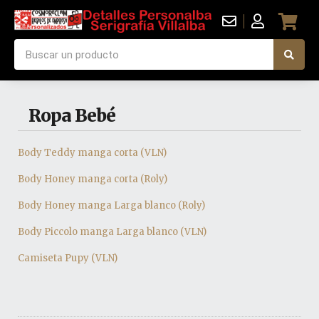
Ropa Bebé
Body Teddy manga corta (VLN)
Body Honey manga corta (Roly)
Body Honey manga Larga blanco (Roly)
Body Piccolo manga Larga blanco (VLN)
Camiseta Pupy (VLN)