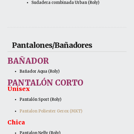
Sudadera combinada Urban (Roly)
Pantalones/Bañadores
BAÑADOR
Bañador Aqua (Roly)
PANTALÓN CORTO
Unisex
Pantalón Sport (Roly)
Pantalon Poliester Gerox (MKT)
Chica
Pantalon Nelly (Roly)