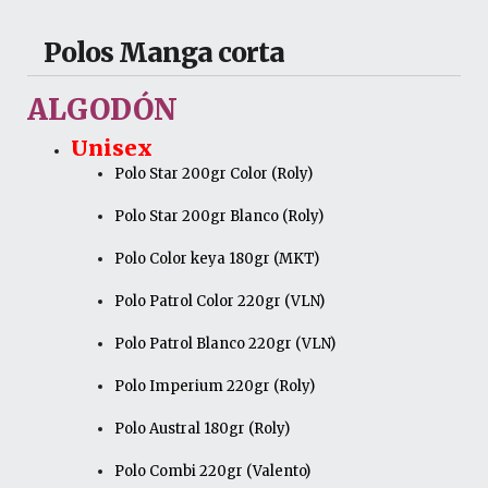
Polos Manga corta
ALGODÓN
Unisex
Polo Star 200gr Color (Roly)
Polo Star 200gr Blanco (Roly)
Polo Color keya 180gr (MKT)
Polo Patrol Color 220gr (VLN)
Polo Patrol Blanco 220gr (VLN)
Polo Imperium 220gr (Roly)
Polo Austral 180gr (Roly)
Polo Combi 220gr (Valento)