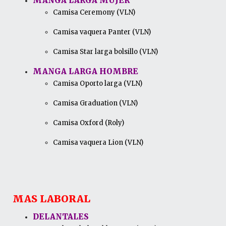
MANGA LARGA MUJER
Camisa Ceremony (VLN)
Camisa vaquera Panter (VLN)
Camisa Star larga bolsillo (VLN)
MANGA LARGA HOMBRE
Camisa Oporto larga (VLN)
Camisa Graduation (VLN)
Camisa Oxford (Roly)
Camisa vaquera Lion (VLN)
MAS LABORAL
DELANTALES