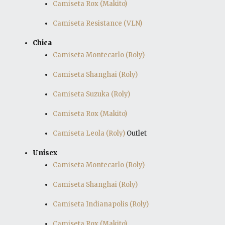
Camiseta Rox (Makito)
Camiseta Resistance (VLN)
Chica
Camiseta Montecarlo (Roly)
Camiseta Shanghai (Roly)
Camiseta Suzuka (Roly)
Camiseta Rox (Makito)
Camiseta Leola (Roly)
Outlet
Unisex
Camiseta Montecarlo (Roly)
Camiseta Shanghai (Roly)
Camiseta Indianapolis (Roly)
Camiseta Rox (Makito)