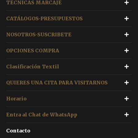
TECNICAS MARCAJE
CATÁLOGOS-PRESUPUESTOS
NOSOTROS-SUSCRIBETE
OPCIONES COMPRA
Clasificación Textil
QUIERES UNA CITA PARA VISITARNOS
Horario
Entra al Chat de WhatsApp
Contacto