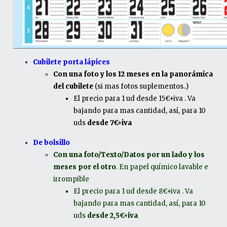
Cubilete porta lápices
Con una foto y los 12 meses en la panorámica
del cubilete
(si mas fotos suplementos..)
El precio para 1 ud desde 15€+iva . Va
bajando para mas cantidad, así, para 10
uds
desde 7€+iva
De bolsillo
Con una foto/Texto/Datos por un lado y los
meses por el otro
. En papel químico lavable e
irrompible
El precio para 1 ud desde 8€+iva . Va
bajando para mas cantidad, así, para 10
uds
desde 2,5€+iva