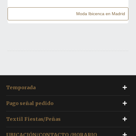
Moda Ibicenca en Madrid
Temporada
Pago señal pedido
Textil Fiestas/Peñas
UBICACIÓN/CONTACTO /HORARIO