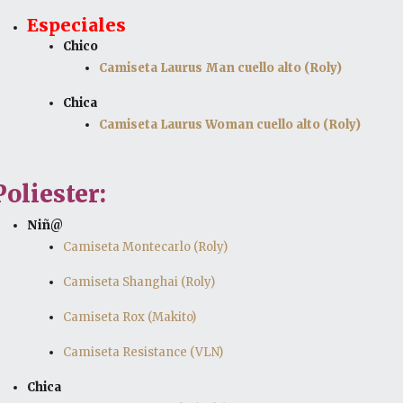
Especiales
Chico
Camiseta Laurus Man cuello alto (Roly)
Chica
Camiseta Laurus Woman cuello alto (Roly)
Poliester:
Niñ@
Camiseta Montecarlo (Roly)
Camiseta Shanghai (Roly)
Camiseta Rox (Makito)
Camiseta Resistance (VLN)
Chica