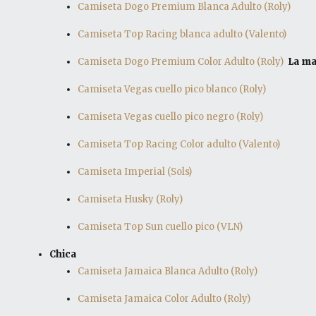
Camiseta Dogo Premium Blanca Adulto (Roly)
Camiseta Top Racing blanca adulto (Valento)
Camiseta Dogo Premium Color Adulto (Roly)
La ma
Camiseta Vegas cuello pico blanco (Roly)
Camiseta Vegas cuello pico negro (Roly)
Camiseta Top Racing Color adulto (Valento)
Camiseta Imperial (Sols)
Camiseta Husky (Roly)
Camiseta Top Sun cuello pico (VLN)
Chica
Camiseta Jamaica Blanca Adulto (Roly)
Camiseta Jamaica Color Adulto (Roly)