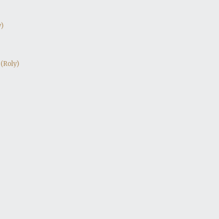
)
(Roly)