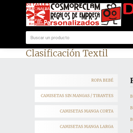
Clasificación Textil
ROPA BEBÉ
CAMISETAS SIN MANGAS / TIRANTES
B
B
CAMISETAS MANGA CORTA
B
CAMISETAS MANGA LARGA
B