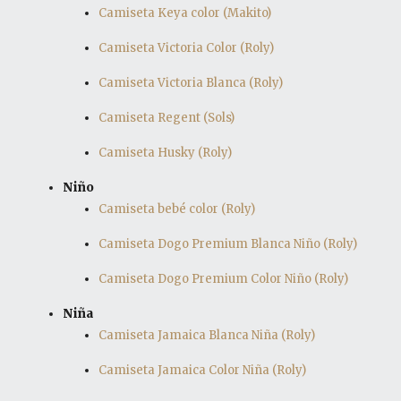
Camiseta Keya color (Makito)
Camiseta Victoria Color (Roly)
Camiseta Victoria Blanca (Roly)
Camiseta Regent (Sols)
Camiseta Husky (Roly)
Niño
Camiseta bebé color (Roly)
Camiseta Dogo Premium Blanca Niño (Roly)
Camiseta Dogo Premium Color Niño (Roly)
Niña
Camiseta Jamaica Blanca Niña (Roly)
Camiseta Jamaica Color Niña (Roly)